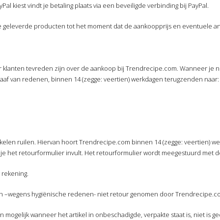
Pal kiest vindt je betaling plaats via een beveiligde verbinding bij PayPal.
 alle geleverde producten tot het moment dat de aankoopprijs en eventuele
ar klanten tevreden zijn over de aankoop bij Trendrecipe.com. Wanneer je n
af van redenen, binnen 14 (zegge: veertien) werkdagen terugzenden naar:
kelen ruilen. Hiervan hoort Trendrecipe.com binnen 14 (zegge: veertien) we
je het retourformulier invult. Het retourformulier wordt meegestuurd met d
 rekening.
den –wegens hygiënische redenen- niet retour genomen door Trendrecipe.c
n mogelijk wanneer het artikel in onbeschadigde, verpakte staat is, niet is 