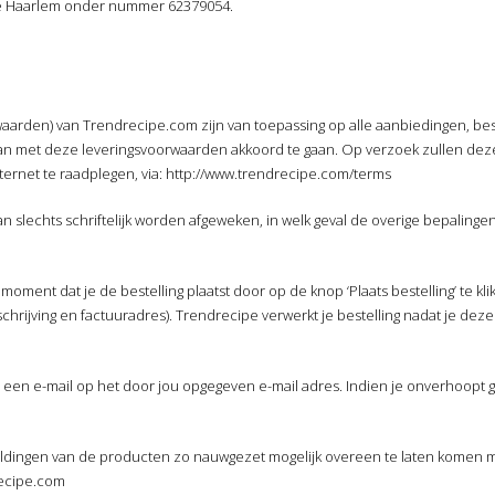
te Haarlem onder nummer 62379054.
arden) van Trendrecipe.com zijn van toepassing op alle aanbiedingen, be
 aan met deze leveringsvoorwaarden akkoord te gaan. Op verzoek zullen d
ernet te raadplegen, via: http://www.trendrecipe.com/terms
slechts schriftelijk worden afgeweken, in welk geval de overige bepalingen 
ment dat je de bestelling plaatst door op de knop ‘Plaats bestelling’ te kli
hrijving en factuuradres). Trendrecipe verwerkt je bestelling nadat je deze
je een e-mail op het door jou opgegeven e-mail adres. Indien je onverhoopt ge
ldingen van de producten zo nauwgezet mogelijk overeen te laten komen me
recipe.com