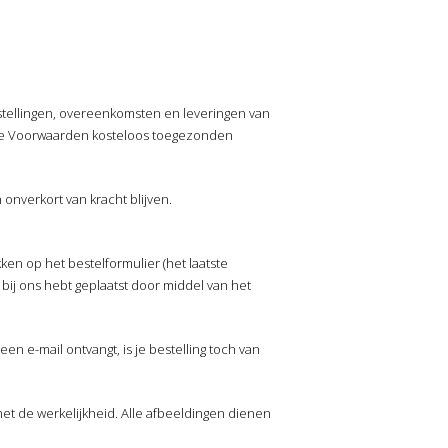
stellingen, overeenkomsten en leveringen van
eze Voorwaarden kosteloos toegezonden
onverkort van kracht blijven.
kken op het bestelformulier (het laatste
 bij ons hebt geplaatst door middel van het
en e-mail ontvangt, is je bestelling toch van
t de werkelijkheid. Alle afbeeldingen dienen