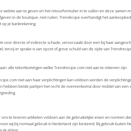
op de webite aan te geven en het retourformulier in te vullen en deze samen
afgeven in de boutique, niet ruilen. Trendecipe overhandigt het aankoopbedr
rt op je bankrekening.
 voor directe of indirecte schade, veroorzaakt door een bij haar aangeschaft
kel, tenzij er sprake is van opzet of grove schuld van de zijde van Trendreci
staan: alle tekortkomingen welke Trendrecipe.com niet aan te rekenen zijn.
ecipe.com niet aan haar verplichtingen kan voldoen worden de verplichtin
n hebben beide partijen het recht de overeenkomst door middel van een schri
rgoeding.
 ons te leveren artikelen voldoen aan de gebruikelijke eisen en normen di
or wij bij normaal gebruik in Nederland zijn bestemd. Bij gebruik buiten Ned
ruik aldaar.