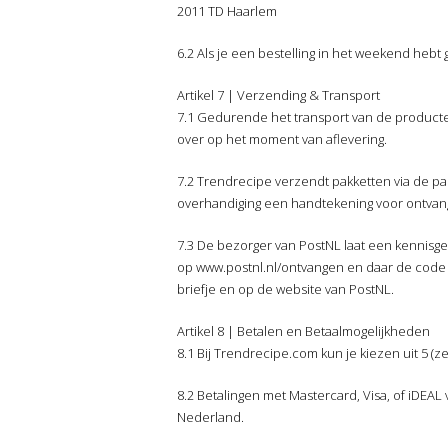
2011 TD Haarlem
6.2 Als je een bestelling in het weekend hebt
Artikel 7 | Verzending & Transport
7.1 Gedurende het transport van de producten 
over op het moment van aflevering.
7.2 Trendrecipe verzendt pakketten via de pa
overhandiging een handtekening voor ontvan
7.3 De bezorger van PostNL laat een kennisgev
op www.postnl.nl/ontvangen en daar de code i
briefje en op de website van PostNL.
Artikel 8 | Betalen en Betaalmogelijkheden
8.1 Bij Trendrecipe.com kun je kiezen uit 5 (ze
8.2 Betalingen met Mastercard, Visa, of iDEAL
Nederland.