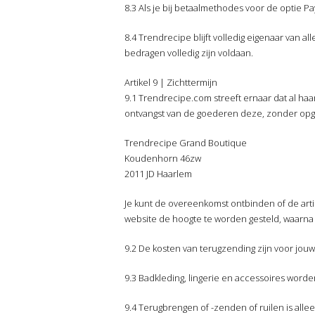
8.3 Als je bij betaalmethodes voor de optie Pay
8.4 Trendrecipe blijft volledig eigenaar van
bedragen volledig zijn voldaan.
Artikel 9 | Zichttermijn
9.1 Trendrecipe.com streeft ernaar dat al ha
ontvangst van de goederen deze, zonder opga
Trendrecipe Grand Boutique
Koudenhorn 46zw
2011 JD Haarlem
Je kunt de overeenkomst ontbinden of de arti
website de hoogte te worden gesteld, waarna 
9.2 De kosten van terugzending zijn voor jouw
9.3 Badkleding, lingerie en accessoires wor
9.4 Terugbrengen of -zenden of ruilen is allee