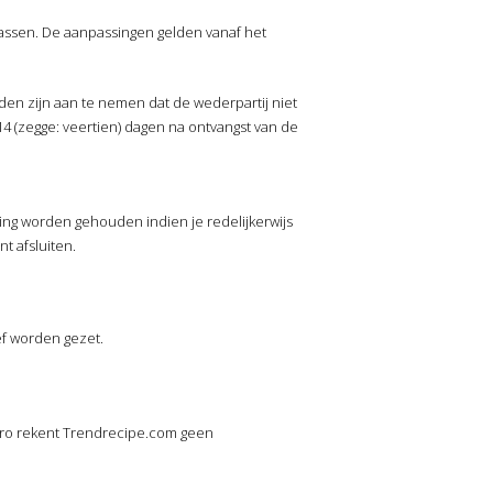
 passen. De aanpassingen gelden vanaf het
den zijn aan te nemen dat de wederpartij niet
14 (zegge: veertien) dagen na ontvangst van de
ding worden gehouden indien je redelijkerwijs
t afsluiten.
ef worden gezet.
euro rekent Trendrecipe.com geen