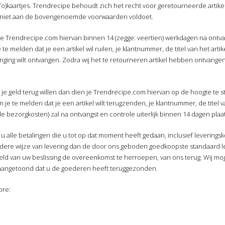
o)kaartjes. Trendrecipe behoudt zich het recht voor geretourneerde artikel
m niet aan de bovengenoemde voorwaarden voldoet.
en je Trendrecipe.com hiervan binnen 14 (zegge: veertien) werkdagen na ontva
te melden dat je een artikel wil ruilen, je klantnummer, de titel van het arti
rvanging wilt ontvangen. Zodra wij het te retourneren artikel hebben ontvang
n je geld terug willen dan dien je Trendrecipe.com hiervan op de hoogte te s
je te melden dat je een artikel wilt terugzenden, je klantnummer, de titel v
lde bezorgkosten) zal na ontvangst en controle uiterlijk binnen 14 dagen plaa
u alle betalingen die u tot op dat moment heeft gedaan, inclusief leverings
ere wijze van levering dan de door ons geboden goedkoopste standaard lever
teld van uw beslissing de overeenkomst te herroepen, van ons terug. Wij mo
aangetoond dat u de goederen heeft teruggezonden.
ore: