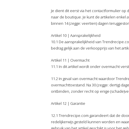
Je dient dit eerst via het contactformulier 
naar de boutique. Je kunt de artikelen enkel 
binnen 14 (zegge: veertien) dagen teruggesto
Artikel 10 | Aansprakelijkheid
10.1 De aansprakelijkheid van Trendrecipe.com
bedrag gelijk aan de verkoopprijs van het arti
Artikel 11 | Overmacht
11.1 In dit artikel wordt onder overmacht ver
11.2 In geval van overmacht waardoor Trendr
overmachttoestand. Na 30 (zegge: dertig) dage
ontbinden, zonder recht op enige (schade)ve
Artikel 12 | Garantie
12.1 Trendrecipe.com garandeert dat de door
redelijkerwijs gesteld kunnen worden en waarvo
gebruik van het artikel geschikt is voor het geb