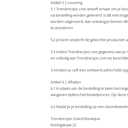
Artikel 5 | Levering
5.1 Trendrecipe.com streeft ernaar om je best
na bestelling worden geleverd. Is dit niet mogel
worden uitgevoerd, dan ontvang je binnen 48 uu
te annuleren.
5.2 Je bent verplicht de gekochte producten
5.3 Indien Trendrecipe.com gegevens van je n
en volledig aan Trendrecipe.com ter beschikk
5.4 Indien je zelf een verkeerd adres hebt op
Artikel 6 | Afhalen
6.1 In plaats van de bestelling te laten bezo
aangeven tijdens het bestelproces. Op deze m
6.2 Nadat je je bestelling op een doordeweekse
Trendrecipe Grand Boutique
Koningstraat 22