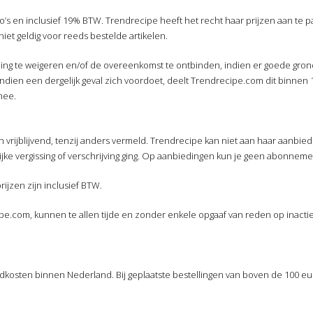
ro’s en inclusief 19% BTW. Trendrecipe heeft het recht haar prijzen aan te
iet geldig voor reeds bestelde artikelen.
ling te weigeren en/of de overeenkomst te ontbinden, indien er goede gron
 Indien een dergelijk geval zich voordoet, deelt Trendrecipe.com dit binnen 
mee.
 vrijblijvend, tenzij anders vermeld. Trendrecipe kan niet aan haar aanbie
ke vergissing of verschrijving ging. Op aanbiedingen kun je geen abonnemen
ijzen zijn inclusief BTW.
pe.com, kunnen te allen tijde en zonder enkele opgaaf van reden op inacti
dkosten binnen Nederland. Bij geplaatste bestellingen van boven de 100 