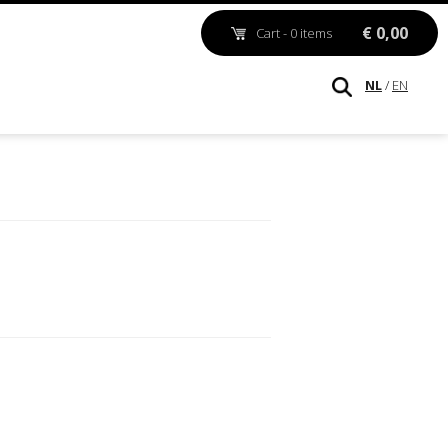
€ 0,00
Cart - 0 items
NL
/
EN