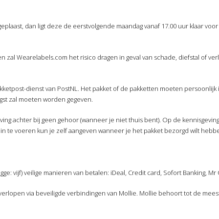
 geplaast, dan ligt deze de eerstvolgende maandag vanaf 17.00 uur klaar voor
zal Wearelabels.com het risico dragen in geval van schade, diefstal of verl
kketpost-dienst van PostNL. Het pakket of de pakketten moeten persoonlijk
gst zal moeten worden gegeven.
ing achter bij geen gehoor (wanneer je niet thuis bent). Op de kennisgeving 
n te voeren kun je zelf aangeven wanneer je het pakket bezorgd wilt hebbe
gge: vijf) veilige manieren van betalen: iDeal, Credit card, Sofort Banking, Mr
 verlopen via beveiligde verbindingen van Mollie. Mollie behoort tot de me