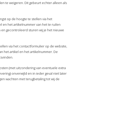
en te weigeren. Dit gebeurt echter alleen als
ngst op de hoogte te stellen via het
kel en het artikelnummer van het te ruilen
en en gecontroleerd sturen wij je het nieuwe
tellen via het contactformulier op de website,
an het artikel en het artikelnummer. De
tsvinden.
kosten (met uitzondering van eventuele extra
ing) onverwijld en in ieder geval niet later
gen wachten met terugbetaling tot wij de