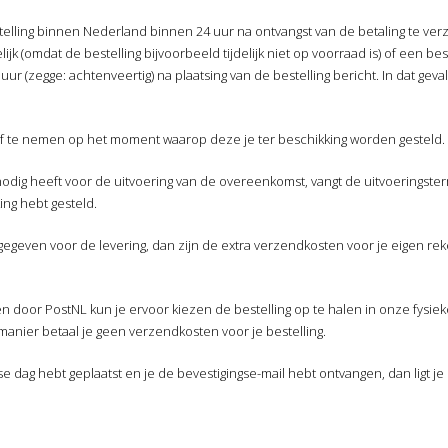
elling binnen Nederland binnen 24 uur na ontvangst van de betaling te verze
ijk (omdat de bestelling bijvoorbeeld tijdelijk niet op voorraad is) of een bes
r (zegge: achtenveertig) na plaatsing van de bestelling bericht. In dat geva
 af te nemen op het moment waarop deze je ter beschikking worden gesteld.
odig heeft voor de uitvoering van de overeenkomst, vangt de uitvoeringsterm
ing hebt gesteld.
gegeven voor de levering, dan zijn de extra verzendkosten voor je eigen rek
rgen door PostNL kun je ervoor kiezen de bestelling op te halen in onze fysi
anier betaal je geen verzendkosten voor je bestelling.
 dag hebt geplaatst en je de bevestigingse-mail hebt ontvangen, dan ligt je b