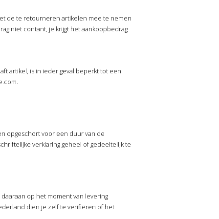
 met de te retourneren artikelen mee te nemen
ag niet contant, je krijgt het aankoopbedrag
 artikel, is in ieder geval beperkt tot een
pe.com.
gen opgeschort voor een duur van de
ftelijke verklaring geheel of gedeeltelijk te
e daaraan op het moment van levering
erland dien je zelf te verifiëren of het