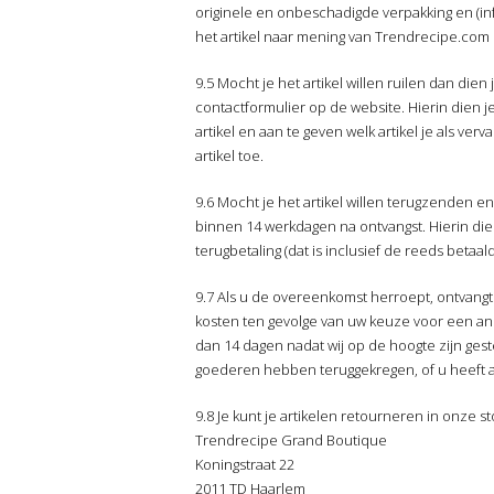
originele en onbeschadigde verpakking en (inf
het artikel naar mening van Trendrecipe.co
9.5 Mocht je het artikel willen ruilen dan di
contactformulier op de website. Hierin dien je 
artikel en aan te geven welk artikel je als ve
artikel toe.
9.6 Mocht je het artikel willen terugzenden e
binnen 14 werkdagen na ontvangst. Hierin dien 
terugbetaling (dat is inclusief de reeds betaa
9.7 Als u de overeenkomst herroept, ontvangt 
kosten ten gevolge van uw keuze voor een and
dan 14 dagen nadat wij op de hoogte zijn ges
goederen hebben teruggekregen, of u heeft 
9.8 Je kunt je artikelen retourneren in onze st
Trendrecipe Grand Boutique
Koningstraat 22
2011 TD Haarlem