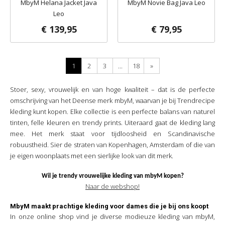
MbyM Helana Jacket Java
MbyM Novie Bag Java Leo
Leo
€ 139,95
€ 79,95
1
2
3
...
18
»
Stoer, sexy, vrouwelijk en van hoge kwaliteit – dat is de perfecte
omschrijving van het Deense merk mbyM, waarvan je bij Trendrecipe
kleding kunt kopen. Elke collectie is een perfecte balans van naturel
tinten, felle kleuren en trendy prints. Uiteraard gaat de kleding lang
mee. Het merk staat voor tijdloosheid en Scandinavische
robuustheid. Sier de straten van Kopenhagen, Amsterdam of die van
je eigen woonplaats met een sierlijke look van dit merk.
Wil je trendy vrouwelijke kleding van mbyM kopen?
Naar de webshop!
MbyM maakt prachtige kleding voor dames die je bij ons koopt
In onze online shop vind je diverse modieuze kleding van mbyM,