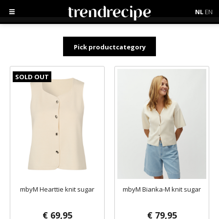
NL
EN
Pick productcategory
SOLD OUT
mbyM Hearttie knit sugar
mbyM Bianka-M knit sugar
€ 69,95
€ 79,95