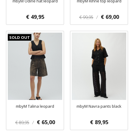
mbyM Odine hat leopard
mbyM Rihne top leopard
€ 49,95
€ 69,00
€ 99,95
/
SOLD OUT
mbyM Talina leopard
mbyM Navra pants black
€ 65,00
€ 89,95
€ 89,95
/